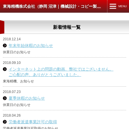
東海精機株式会社（静岡 沼津｜機械設計・コピー製本スキャン）
MENU
MENU
新着情報一覧
TOP
2018.12.14
機械設計・製図
年末年始休暇のお知らせ
コピー・製本・スキャン
休業日のお知らせ
2018.09.10
コピー・データ出力
インターネット上の問題の動画、弊社ではございません。
ご心配の声、ありがとうございました。
製本
東海精機、お知らせ
スキャン
2018.07.23
CAD入出力
夏季休暇のお知らせ
休業日のお知らせ
建築・土木の方へ
2018.04.26
4D-WORKS
労働者派遣事業許可の取得
労働者派遣事業許可取得のお知らせ