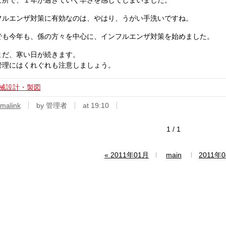
な所で、１年が過ぎていく早さを感じてしまいました。
フルエンザ対策に有効なのは、やはり、うがい手洗いですね。
でも今年も、係の方々を中心に、インフルエンザ対策を始めました。
まだ、寒い日が続きます。
管理にはくれぐれも注意しましょう。
械設計・製図
malink
by 管理者
at 19:10
1 / 1
«
2011年01月
main
2011年