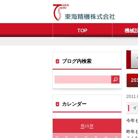
TOP
機械
ブログ内検索
20
2011.
カレンダー
イ
今年
«
»
2月
昨年
日
月
火
水
木
金
土