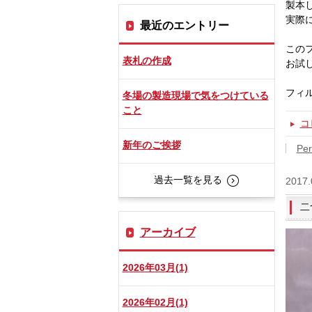
製本
実際
最近のエントリー
この
表札の作成
お試
フィ
冬場の製造現場で気をつけている
こと
コ
新年のご挨拶
Per
過去一覧を見る
2017.
二
アーカイブ
2026年03月(1)
2026年02月(1)