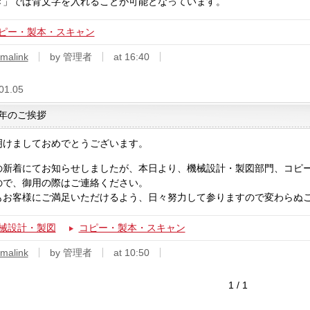
き」では背文字を入れることが可能となっています。
ピー・製本・スキャン
malink
by 管理者
at 16:40
01.05
年のご挨拶
明けましておめでとうございます。
の新着にてお知らせしましたが、本日より、機械設計・製図部門、コピ
ので、御用の際はご連絡ください。
もお客様にご満足いただけるよう、日々努力して参りますので変わらぬ
械設計・製図
コピー・製本・スキャン
malink
by 管理者
at 10:50
1 / 1