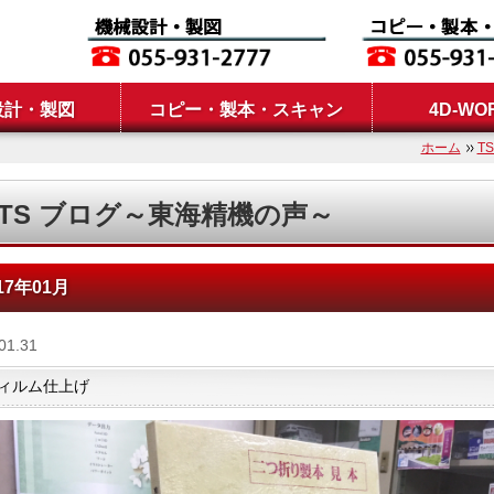
設計・製図
コピー・製本・スキャン
4D-WO
ホーム
T
TS ブログ～東海精機の声～
17年01月
01.31
ィルム仕上げ