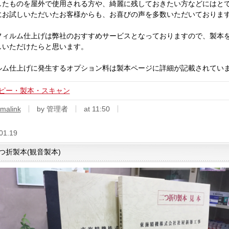
したものを屋外で使用される方や、綺麗に残しておきたい方などにはと
にお試しいただいたお客様からも、お喜びの声を多数いただいておりま
フィルム仕上げは弊社のおすすめサービスとなっておりますので、製本
しいただけたらと思います。
ルム仕上げに発生するオプション料は製本ページに詳細が記載されてい
ピー・製本・スキャン
malink
by 管理者
at 11:50
01.19
つ折製本(観音製本)