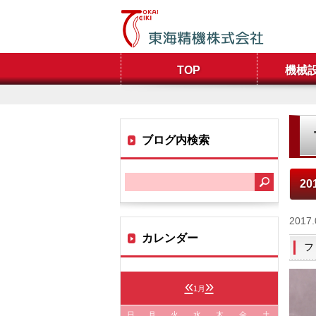
TOP
機械
ブログ内検索
20
2017.
カレンダー
フ
«
»
1月
日
月
火
水
木
金
土