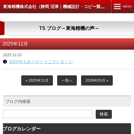
東海精機株式会社（静岡 沼津｜機械設計・コピー製本スキャン）
MENU
MENU
TS ブログ～東海精機の声～
TOP
機械設計・製図
2025年12月
コピー・製本・スキャン
2025.12.23
2025年もありがとうございました
コピー・データ出力
製本
« 2025年11月
一覧へ
2026年01月 »
スキャン
ブログ内検索
CAD入出力
建築・土木の方へ
4D-WORKS
ブログカレンダー