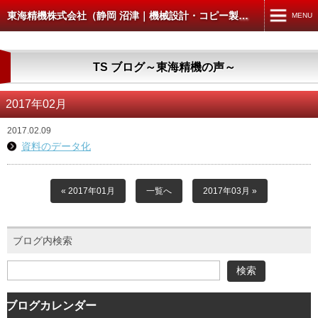
東海精機株式会社（静岡 沼津｜機械設計・コピー製本スキャン）
MENU
MENU
TS ブログ～東海精機の声～
TOP
機械設計・製図
2017年02月
コピー・製本・スキャン
2017.02.09
資料のデータ化
コピー・データ出力
製本
« 2017年01月
一覧へ
2017年03月 »
スキャン
ブログ内検索
CAD入出力
建築・土木の方へ
4D-WORKS
ブログカレンダー