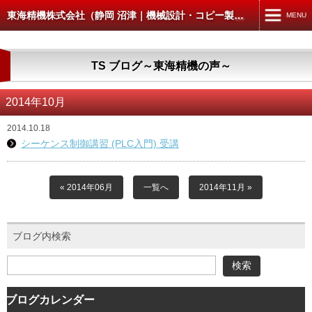
東海精機株式会社（静岡 沼津｜機械設計・コピー製本スキャン）
MENU
MENU
TS ブログ～東海精機の声～
TOP
機械設計・製図
2014年10月
コピー・製本・スキャン
2014.10.18
シーケンス制御講習 (PLC入門) 受講
コピー・データ出力
製本
« 2014年06月
一覧へ
2014年11月 »
スキャン
ブログ内検索
CAD入出力
建築・土木の方へ
4D-WORKS
ブログカレンダー