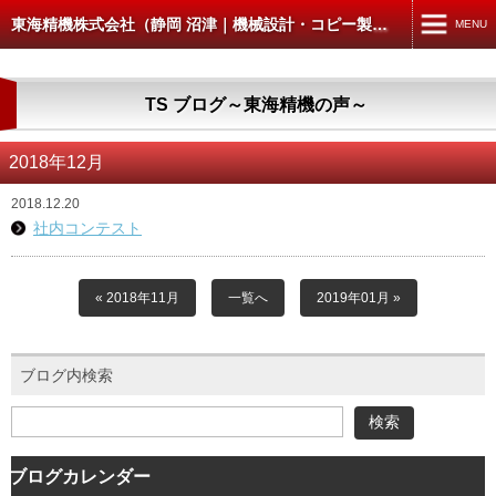
東海精機株式会社（静岡 沼津｜機械設計・コピー製本スキャン）
MENU
MENU
TS ブログ～東海精機の声～
TOP
機械設計・製図
2018年12月
コピー・製本・スキャン
2018.12.20
社内コンテスト
コピー・データ出力
製本
« 2018年11月
一覧へ
2019年01月 »
スキャン
ブログ内検索
CAD入出力
建築・土木の方へ
4D-WORKS
ブログカレンダー