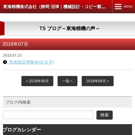
東海精機株式会社（静岡 沼津｜機械設計・コピー製本スキャン）
MENU
MENU
TS ブログ～東海精機の声～
TOP
機械設計・製図
2018年07月
コピー・製本・スキャン
2018.07.23
黒表紙箔押製本(白文字)
コピー・データ出力
製本
« 2018年06月
一覧へ
2018年08月 »
スキャン
ブログ内検索
CAD入出力
建築・土木の方へ
4D-WORKS
ブログカレンダー