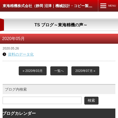
東海精機株式会社（静岡 沼津｜機械設計・コピー製本スキャン）
MENU
MENU
TS ブログ～東海精機の声～
TOP
機械設計・製図
2020年05月
コピー・製本・スキャン
2020.05.26
資料のデータ化
コピー・データ出力
製本
« 2020年03月
一覧へ
2020年07月 »
スキャン
ブログ内検索
CAD入出力
建築・土木の方へ
4D-WORKS
ブログカレンダー